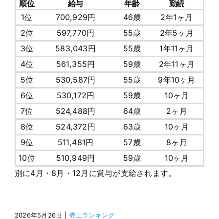
順位
給与
年齢
勤続
1位
700,929円
46歳
2年1ヶ月
2位
597,770円
55歳
2年5ヶ月
3位
583,043円
55歳
1年11ヶ月
4位
561,355円
59歳
2年11ヶ月
5位
530,587円
55歳
9年10ヶ月
6位
530,172円
59歳
10ヶ月
7位
524,488円
64歳
2ヶ月
8位
524,372円
63歳
10ヶ月
9位
511,481円
57歳
8ヶ月
10位
510,949円
59歳
10ヶ月
別に4月・8月・12月に賞与が支給されます。
2026年5月26日
|
売上ランキング