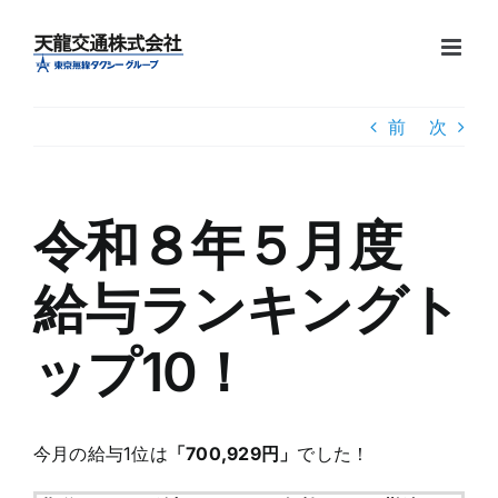
Skip
to
content
前
次
令和８年５月度
給与ランキングト
ップ10！
今月の給与1位は
「700,929円」
でした！