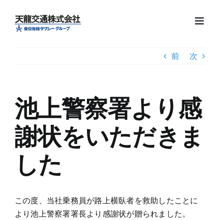
Skip
to
content
前
次
池上警察署より感
謝状をいただきま
した
この度、当社乗務員が路上横臥者を救助したことに
より池上警察署署長より感謝状が贈られました。