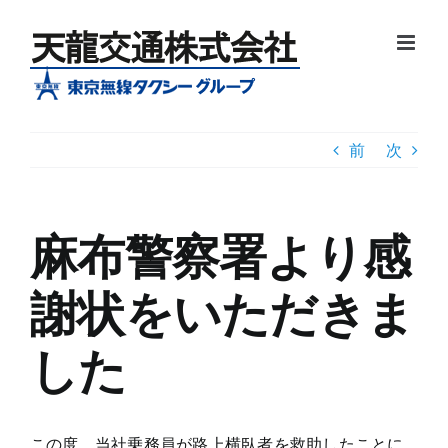
Skip
to
content
前
次
麻布警察署より感
謝状をいただきま
した
この度、当社乗務員が路上横臥者を救助したことに