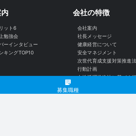
案内
会社の特徴
リット6
会社案内
上勉強会
社長メッセージ
バーインタビュー
健康経営について
ンキングTOP10
安全マネジメント
次世代育成支援対策推進
行動計画
女性活躍推進法に基づく
国土交通省「女性ドライ
募集職種
業」認定について