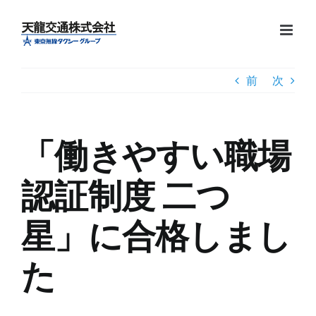
Skip
to
content
前
次
「働きやすい職場
認証制度 二つ
星」に合格しまし
た