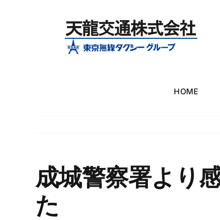
Skip
to
content
HOME
成城警察署より
た