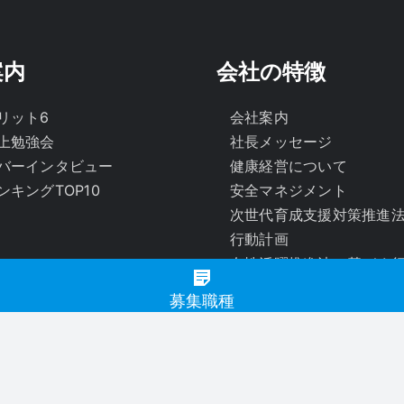
案内
会社の特徴
リット6
会社案内
上勉強会
社長メッセージ
バーインタビュー
健康経営について
ンキングTOP10
安全マネジメント
次世代育成支援対策推進
行動計画
女性活躍推進法に基づく
国土交通省「女性ドライ
募集職種
業」認定について