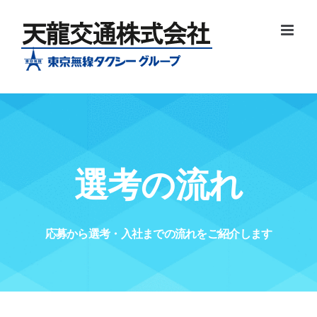
Skip
to
content
選考の流れ
応募から選考・入社までの流れをご紹介します