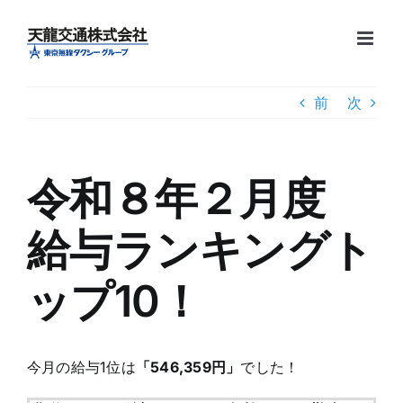
Skip
to
content
前
次
令和８年２月度
給与ランキングト
ップ10！
今月の給与1位は
「546,359円」
でした！