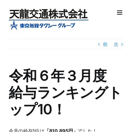
Skip
to
content
前
次
令和６年３月度
給与ランキングト
ップ10！
今月の給与1位は
「810,895円」
でした！